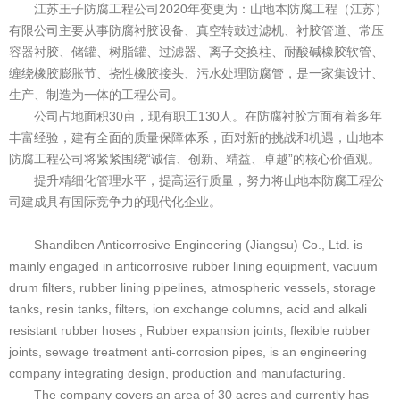
江苏王子防腐工程公司2020年变更为：山地本防腐工程（
江苏
）
有限公司主要从事防腐衬胶设备、真空转鼓过滤机、衬胶管道、常压
容器衬胶、储罐、树脂罐、过滤器、离子交换柱、耐酸碱橡胶软管、
缠绕橡胶膨胀节、挠性橡胶接头
、
污水处理防腐管，是一家集设计、
生产、制造为一体的工程公司。
公司占地面积30亩，现有职工130人。在防腐衬胶方面有着多年
丰富经验，建有全面的质量保障体系，面对新的挑战和机遇，山地本
防腐工程公司将紧紧围绕“诚信、创新、精益、卓越”的核心价值观。
提升精细化管理水平，提高运行质量，努力将
山地本
防腐工程公
司建成具有国际竞争力的现代化企业。
Shandiben Anticorrosive Engineering (Jiangsu) Co., Ltd. is
mainly engaged in anticorrosive rubber lining equipment, vacuum
drum filters, rubber lining pipelines, atmospheric vessels, storage
tanks, resin tanks, filters, ion exchange columns, acid and alkali
resistant rubber hoses , Rubber expansion joints, flexible rubber
joints, sewage treatment anti-corrosion pipes, is an engineering
company integrating design, production and manufacturing.
The company covers an area of 30 acres and currently has